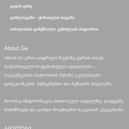
ᲒᲐᲒᲘᲡ ᲪᲘᲮᲔ
ᲕᲐᲨᲚᲝᲕᲐᲜᲘ - ᲥᲐᲠᲗᲣᲚᲘ ᲡᲐᲕᲐᲜᲐ
ᲗᲑᲘᲚᲘᲡᲘᲡ ᲒᲐᲛᲥᲠᲐᲚᲘ ᲙᲣᲜᲫᲣᲚᲘᲡ ᲘᲡᲢᲝᲠᲘᲐ
About.ge
About.Ge ერთ ციფრულ რუქაზე უყრის თავს
საქართველოს ტურისტულ ადგილებს —
საუკუნეების ისტორიის მქონე ეკლესიებს,
ციხეკოშკებს, მუზეუმებსა და ბუნების ძეგლებს.
მოიძიე ინფორმაცია თითოეულ ადგილზე, დაგეგმე
მარშრუტი და გახდი მოგზაური საკუთარ ქვეყანაში.
Ბმულები