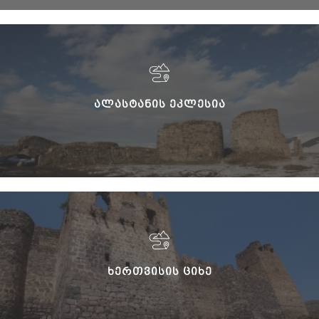
ᲐᲚᲐᲡᲢᲐᲜᲘᲡ ᲔᲙᲚᲔᲡᲘᲐ
ᲮᲔᲠᲗᲕᲘᲡᲘᲡ ᲪᲘᲮᲔ