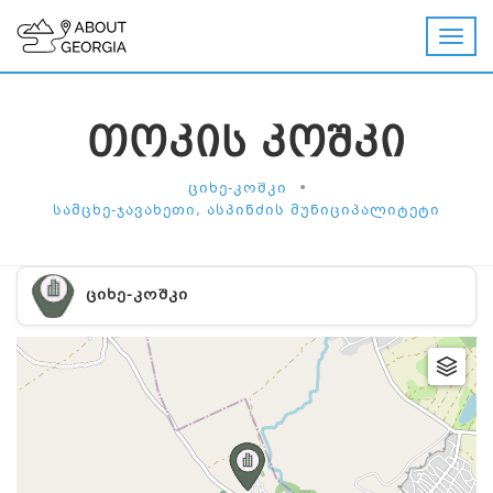
ᲗᲝᲙᲘᲡ ᲙᲝᲨᲙᲘ
•
ᲪᲘᲮᲔ-ᲙᲝᲨᲙᲘ
ᲡᲐᲛᲪᲮᲔ-ᲯᲐᲕᲐᲮᲔᲗᲘ, ᲐᲡᲞᲘᲜᲫᲘᲡ ᲛᲣᲜᲘᲪᲘᲞᲐᲚᲘᲢᲔᲢᲘ
ᲪᲘᲮᲔ-ᲙᲝᲨᲙᲘ