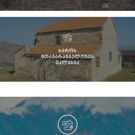
ᲡᲐᲠᲝᲡ
ᲛᲗᲐᲕᲐᲠᲐᲜᲒᲔᲚᲝᲖᲘᲡ
ᲔᲙᲚᲔᲡᲘᲐ