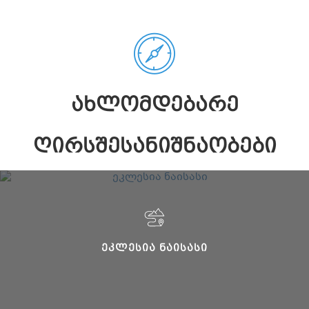
ᲐᲮᲚᲝᲛᲓᲔᲑᲐᲠᲔ
ᲦᲘᲠᲡᲨᲔᲡᲐᲜᲘᲨᲜᲐᲝᲑᲔᲑᲘ
ᲔᲙᲚᲔᲡᲘᲐ ᲜᲐᲘᲡᲐᲡᲘ