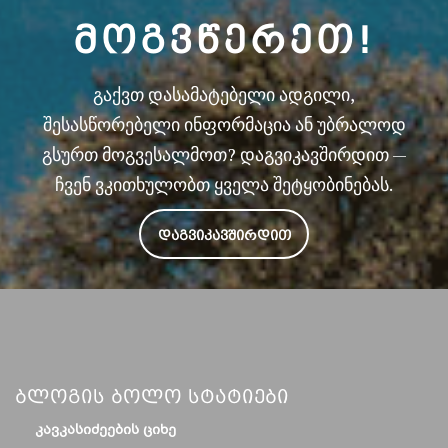
ᲛᲝᲒᲕᲬᲔᲠᲔᲗ!
გაქვთ დასამატებელი ადგილი,
შესასწორებელი ინფორმაცია ან უბრალოდ
გსურთ მოგვესალმოთ? დაგვიკავშირდით —
ჩვენ ვკითხულობთ ყველა შეტყობინებას.
ᲓᲐᲒᲕᲘᲙᲐᲕᲨᲘᲠᲓᲘᲗ
Ბლოგის Ბოლო Სტატიები
ᲙᲐᲕᲙᲐᲡᲘᲫᲔᲔᲑᲘᲡ ᲪᲘᲮᲔ