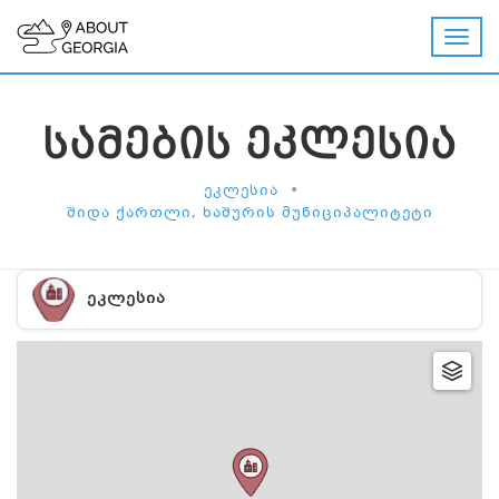
ᲡᲐᲛᲔᲑᲘᲡ ᲔᲙᲚᲔᲡᲘᲐ
•
ᲔᲙᲚᲔᲡᲘᲐ
ᲨᲘᲓᲐ ᲥᲐᲠᲗᲚᲘ, ᲮᲐᲨᲣᲠᲘᲡ ᲛᲣᲜᲘᲪᲘᲞᲐᲚᲘᲢᲔᲢᲘ
ᲔᲙᲚᲔᲡᲘᲐ