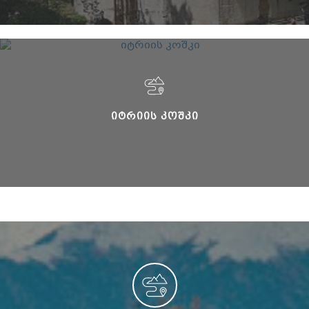
ᲘᲢᲠᲘᲘᲡ ᲙᲝᲨᲙᲘ