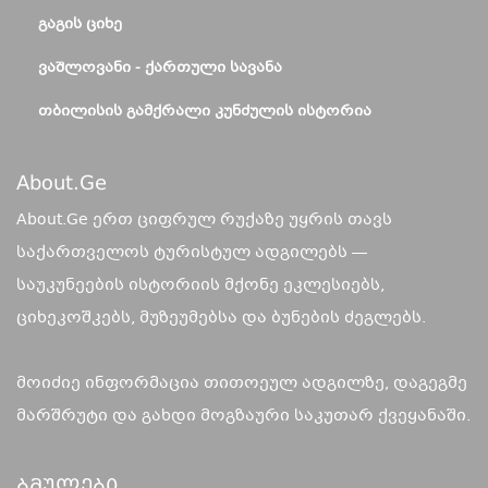
ᲒᲐᲒᲘᲡ ᲪᲘᲮᲔ
ᲕᲐᲨᲚᲝᲕᲐᲜᲘ - ᲥᲐᲠᲗᲣᲚᲘ ᲡᲐᲕᲐᲜᲐ
ᲗᲑᲘᲚᲘᲡᲘᲡ ᲒᲐᲛᲥᲠᲐᲚᲘ ᲙᲣᲜᲫᲣᲚᲘᲡ ᲘᲡᲢᲝᲠᲘᲐ
About.ge
About.Ge ერთ ციფრულ რუქაზე უყრის თავს
საქართველოს ტურისტულ ადგილებს —
საუკუნეების ისტორიის მქონე ეკლესიებს,
ციხეკოშკებს, მუზეუმებსა და ბუნების ძეგლებს.
მოიძიე ინფორმაცია თითოეულ ადგილზე, დაგეგმე
მარშრუტი და გახდი მოგზაური საკუთარ ქვეყანაში.
Ბმულები