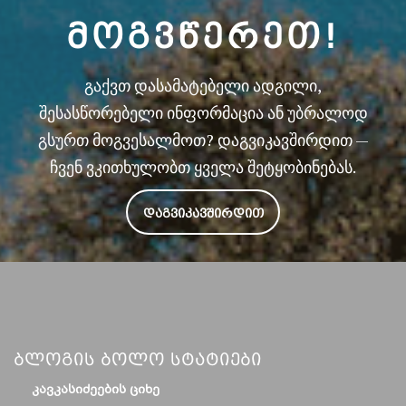
ᲛᲝᲒᲕᲬᲔᲠᲔᲗ!
გაქვთ დასამატებელი ადგილი,
შესასწორებელი ინფორმაცია ან უბრალოდ
გსურთ მოგვესალმოთ? დაგვიკავშირდით —
ჩვენ ვკითხულობთ ყველა შეტყობინებას.
ᲓᲐᲒᲕᲘᲙᲐᲕᲨᲘᲠᲓᲘᲗ
Ბლოგის Ბოლო Სტატიები
ᲙᲐᲕᲙᲐᲡᲘᲫᲔᲔᲑᲘᲡ ᲪᲘᲮᲔ