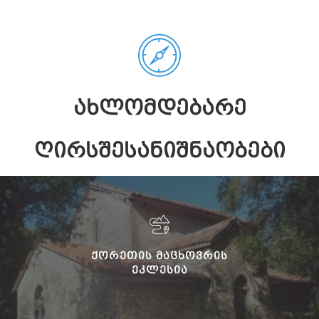
ᲐᲮᲚᲝᲛᲓᲔᲑᲐᲠᲔ
ᲦᲘᲠᲡᲨᲔᲡᲐᲜᲘᲨᲜᲐᲝᲑᲔᲑᲘ
ᲥᲝᲠᲔᲗᲘᲡ ᲛᲐᲪᲮᲝᲕᲠᲘᲡ
ᲔᲙᲚᲔᲡᲘᲐ