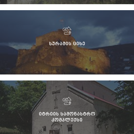
ᲡᲣᲠᲐᲛᲘᲡ ᲪᲘᲮᲔ
ᲘᲢᲠᲘᲘᲡ ᲡᲐᲛᲝᲜᲐᲡᲢᲠᲝ
ᲙᲝᲛᲞᲚᲔᲥᲡᲘ