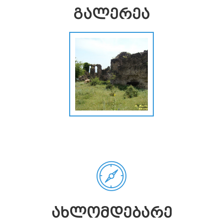
ᲒᲐᲚᲔᲠᲔᲐ
ᲐᲮᲚᲝᲛᲓᲔᲑᲐᲠᲔ