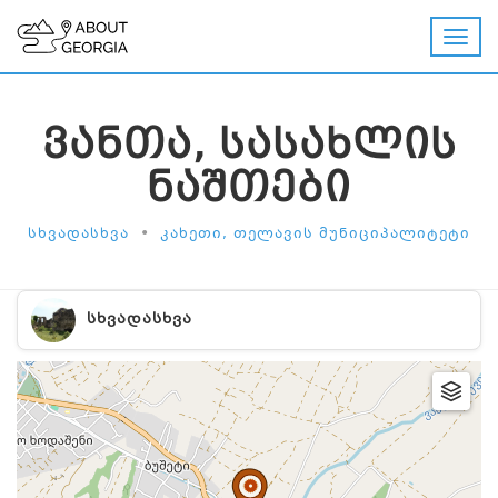
ᲕᲐᲜᲗᲐ, ᲡᲐᲡᲐᲮᲚᲘᲡ
ᲜᲐᲨᲗᲔᲑᲘ
•
ᲡᲮᲕᲐᲓᲐᲡᲮᲕᲐ
ᲙᲐᲮᲔᲗᲘ, ᲗᲔᲚᲐᲕᲘᲡ ᲛᲣᲜᲘᲪᲘᲞᲐᲚᲘᲢᲔᲢᲘ
ᲡᲮᲕᲐᲓᲐᲡᲮᲕᲐ