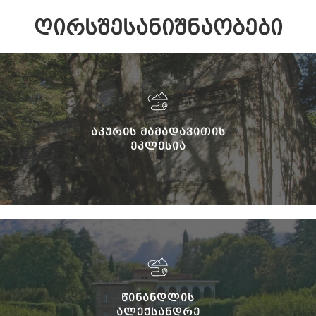
ᲦᲘᲠᲡᲨᲔᲡᲐᲜᲘᲨᲜᲐᲝᲑᲔᲑᲘ
ᲐᲙᲣᲠᲘᲡ ᲛᲐᲛᲐᲓᲐᲕᲘᲗᲘᲡ
ᲔᲙᲚᲔᲡᲘᲐ
ᲬᲘᲜᲐᲜᲓᲚᲘᲡ
ᲐᲚᲔᲥᲡᲐᲜᲓᲠᲔ