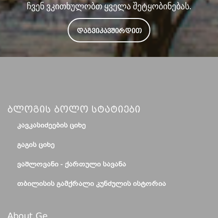
ჩვენ ვკითხულობთ ყველა შეტყობინებას.
ᲓᲐᲒᲕᲘᲙᲐᲕᲨᲘᲠᲓᲘᲗ
Ბლოგის Ბოლო Სტატიები
ᲙᲐᲕᲙᲐᲡᲘᲫᲔᲔᲑᲘᲡ ᲪᲘᲮᲔ
ᲒᲐᲒᲘᲡ ᲪᲘᲮᲔ
ᲕᲐᲨᲚᲝᲕᲐᲜᲘ - ᲥᲐᲠᲗᲣᲚᲘ ᲡᲐᲕᲐᲜᲐ
ᲗᲑᲘᲚᲘᲡᲘᲡ ᲒᲐᲛᲥᲠᲐᲚᲘ ᲙᲣᲜᲫᲣᲚᲘᲡ ᲘᲡᲢᲝᲠᲘᲐ
About.ge