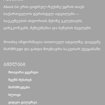
About.Ge ერთ ციფრულ რუქაზე უყრის თავს
საქართველოს ტურისტულ ადგილებს —
საუკუნეების ისტორიის მქონე ეკლესიებს,
ციხეკოშკებს, მუზეუმებსა და ბუნების ძეგლებს.
მოიძიე ინფორმაცია თითოეულ ადგილზე, დაგეგმე
მარშრუტი და გახდი მოგზაური საკუთარ ქვეყანაში.
Ბმულები
ᲛᲗᲐᲕᲐᲠᲘ ᲒᲕᲔᲠᲓᲘ
ᲩᲕᲔᲜᲡ ᲨᲔᲡᲐᲮᲔᲑ
ᲛᲐᲠᲨᲠᲣᲢᲔᲑᲘ
ᲑᲚᲝᲒᲘ
ᲕᲘᲓᲔᲝ ᲒᲐᲚᲔᲠᲔᲐ