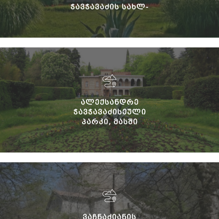
ᲭᲐᲕᲭᲐᲕᲐᲫᲘᲡ ᲡᲐᲮᲚ-
ᲛᲣᲖᲔᲣᲛᲘ
ᲐᲚᲔᲥᲡᲐᲜᲓᲠᲔ
ᲭᲐᲕᲭᲐᲕᲐᲫᲘᲡᲔᲣᲚᲘ
ᲞᲐᲠᲙᲘ, ᲛᲐᲡᲨᲘ
ᲒᲐᲜᲗᲐᲕᲡᲔᲑᲣᲚᲘ
ᲨᲔᲜᲝᲑᲐ-ᲜᲐᲒᲔᲑᲝᲑᲔᲑᲘ.
ᲕᲐᲩᲜᲐᲫᲘᲐᲜᲘᲡ