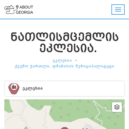
ᲜᲐᲗᲚᲘᲡᲛᲪᲔᲛᲚᲘᲡ
ᲔᲙᲚᲔᲡᲘᲐ.
•
ᲔᲙᲚᲔᲡᲘᲐ
ᲥᲕᲔᲛᲝ ᲥᲐᲠᲗᲚᲘ, ᲓᲛᲐᲜᲘᲡᲘᲡ ᲛᲣᲜᲘᲪᲘᲞᲐᲚᲘᲢᲔᲢᲘ
ᲔᲙᲚᲔᲡᲘᲐ