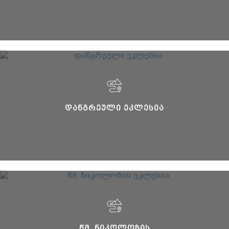
ᲓᲐᲜᲒᲠᲔᲣᲚᲘ ᲔᲙᲚᲔᲡᲘᲐ
ᲬᲛ. ᲜᲘᲙᲝᲚᲝᲖᲘᲡ