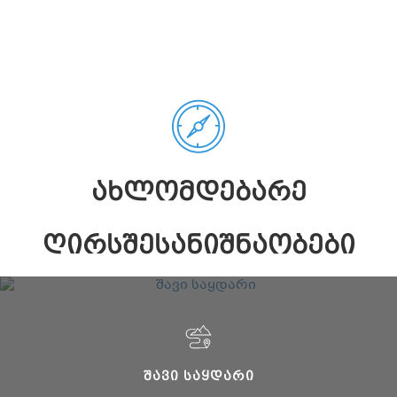
ᲐᲮᲚᲝᲛᲓᲔᲑᲐᲠᲔ
ᲦᲘᲠᲡᲨᲔᲡᲐᲜᲘᲨᲜᲐᲝᲑᲔᲑᲘ
ᲨᲐᲕᲘ ᲡᲐᲧᲓᲐᲠᲘ