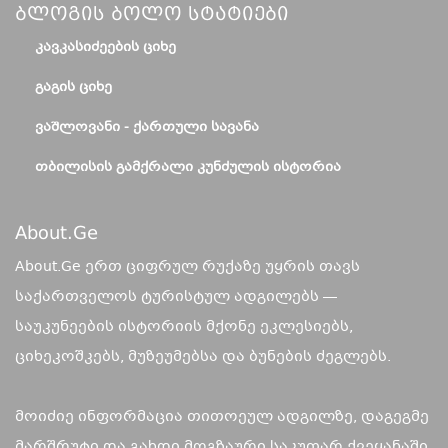
Ბლოგის Ბოლო Სტატიები
ᲙᲐᲕᲙᲐᲡᲘᲫᲔᲔᲑᲘᲡ ᲪᲘᲮᲔ
ᲒᲐᲒᲘᲡ ᲪᲘᲮᲔ
ᲕᲐᲨᲚᲝᲕᲐᲜᲘ - ᲥᲐᲠᲗᲣᲚᲘ ᲡᲐᲕᲐᲜᲐ
ᲗᲑᲘᲚᲘᲡᲘᲡ ᲒᲐᲛᲥᲠᲐᲚᲘ ᲙᲣᲜᲫᲣᲚᲘᲡ ᲘᲡᲢᲝᲠᲘᲐ
About.ge
About.Ge ერთ ციფრულ რუქაზე უყრის თავს
საქართველოს ტურისტულ ადგილებს —
საუკუნეების ისტორიის მქონე ეკლესიებს,
ციხეკოშკებს, მუზეუმებსა და ბუნების ძეგლებს.
მოიძიე ინფორმაცია თითოეულ ადგილზე, დაგეგმე
მარშრუტი და გახდი მოგზაური საკუთარ ქვეყანაში.