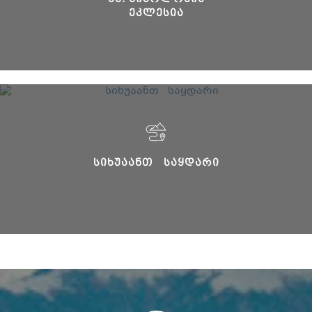
ᲔᲙᲚᲔᲡᲘᲐ
ᲡᲘᲮᲣᲐᲐᲜᲗ ᲡᲐᲧᲓᲐᲠᲘ