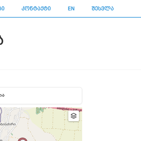
ᲒᲘ
ᲙᲝᲜᲢᲐᲥᲢᲘ
EN
ᲨᲔᲡᲕᲚᲐ
Ა
ᲘᲐ