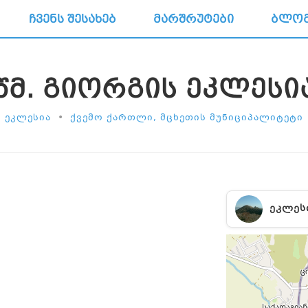
ᲩᲕᲔᲜᲡ ᲨᲔᲡᲐᲮᲔᲑ
ᲛᲐᲠᲨᲠᲣᲢᲔᲑᲘ
ᲑᲚᲝ
ᲬᲛ. ᲒᲘᲝᲠᲒᲘᲡ ᲔᲙᲚᲔᲡᲘ
•
ᲔᲙᲚᲔᲡᲘᲐ
ᲥᲕᲔᲛᲝ ᲥᲐᲠᲗᲚᲘ, ᲛᲪᲮᲔᲗᲘᲡ ᲛᲣᲜᲘᲪᲘᲞᲐᲚᲘᲢᲔᲢᲘ
ᲔᲙᲚᲔᲡ