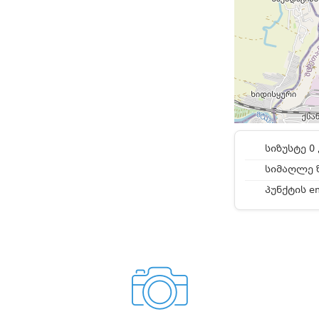
სიზუსტე 0 
სიმაღლე ზ
პუნქტის e