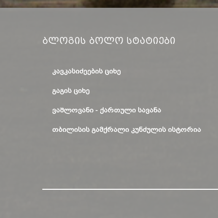
Ბლოგის Ბოლო Სტატიები
ᲙᲐᲕᲙᲐᲡᲘᲫᲔᲔᲑᲘᲡ ᲪᲘᲮᲔ
ᲒᲐᲒᲘᲡ ᲪᲘᲮᲔ
ᲕᲐᲨᲚᲝᲕᲐᲜᲘ - ᲥᲐᲠᲗᲣᲚᲘ ᲡᲐᲕᲐᲜᲐ
ᲗᲑᲘᲚᲘᲡᲘᲡ ᲒᲐᲛᲥᲠᲐᲚᲘ ᲙᲣᲜᲫᲣᲚᲘᲡ ᲘᲡᲢᲝᲠᲘᲐ