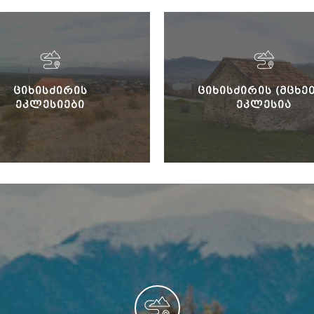
ᲪᲘᲮᲘᲡᲫᲘᲠᲘᲡ
ᲪᲘᲮᲘᲡᲫᲘᲠᲘᲡ (ᲛᲪᲮᲔ
ᲔᲙᲚᲔᲡᲘᲔᲑᲘ
ᲔᲙᲚᲔᲡᲘᲐ