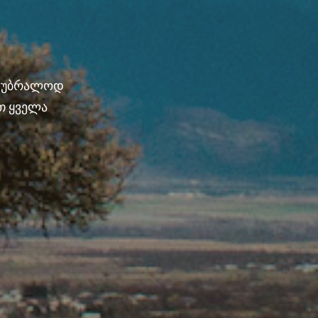
ნ უბრალოდ
თ ყველა