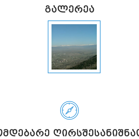
ᲒᲐᲚᲔᲠᲔᲐ
ᲛᲓᲔᲑᲐᲠᲔ ᲦᲘᲠᲡᲨᲔᲡᲐᲜᲘᲨᲜᲐ