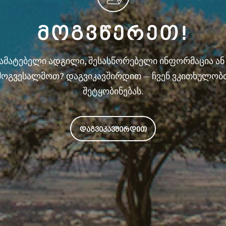
ᲛᲝᲒᲕᲬᲔᲠᲔᲗ!
სამატებელი ადგილი, შესასწორებელი ინფორმაცია ა
მოგვესალმოთ? დაგვიკავშირდით — ჩვენ ვკითხულობ
შეტყობინებას.
ᲓᲐᲒᲕᲘᲙᲐᲕᲨᲘᲠᲓᲘᲗ