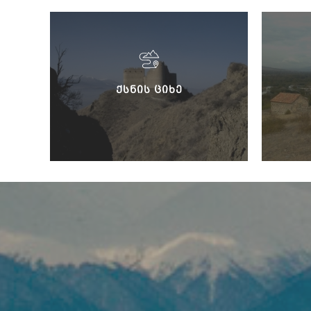
ᲥᲡᲜᲘᲡ ᲪᲘᲮᲔ