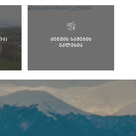
ᲗᲐ)
ᲫᲔᲒᲕᲘᲡ ᲡᲐᲛᲔᲑᲘᲡ
ᲔᲙᲚᲔᲡᲘᲐ