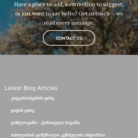
Have a place to add, a correction to suggest,
or just want to say hello? Get in touch — we
read every message.
CONTACT US
Latest Blog Articles
ᲙᲐᲕᲙᲐᲡᲘᲫᲔᲔᲑᲘᲡ ᲪᲘᲮᲔ
ᲒᲐᲒᲘᲡ ᲪᲘᲮᲔ
ᲕᲐᲨᲚᲝᲕᲐᲜᲘ - ᲥᲐᲠᲗᲣᲚᲘ ᲡᲐᲕᲐᲜᲐ
ᲗᲑᲘᲚᲘᲡᲘᲡ ᲒᲐᲛᲥᲠᲐᲚᲘ ᲙᲣᲜᲫᲣᲚᲘᲡ ᲘᲡᲢᲝᲠᲘᲐ