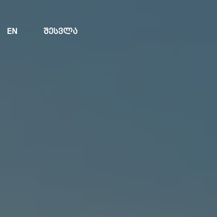
EN
ᲨᲔᲡᲕᲚᲐ