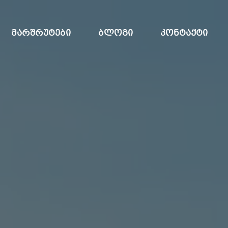
ᲛᲐᲠᲨᲠᲣᲢᲔᲑᲘ
ᲑᲚᲝᲒᲘ
ᲙᲝᲜᲢᲐᲥᲢᲘ