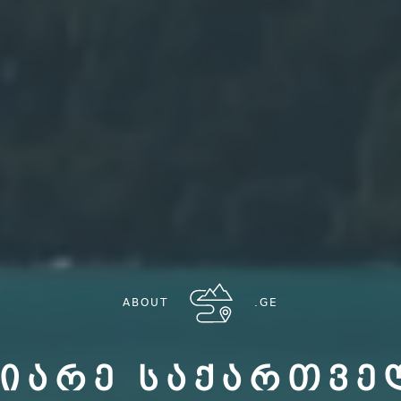
ABOUT
.GE
ᲘᲐᲠᲔ ᲡᲐᲥᲐᲠᲗᲕ