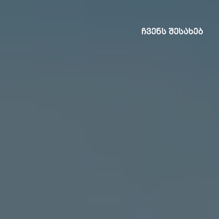
ᲩᲕᲔᲜᲡ ᲨᲔᲡᲐᲮᲔᲑ