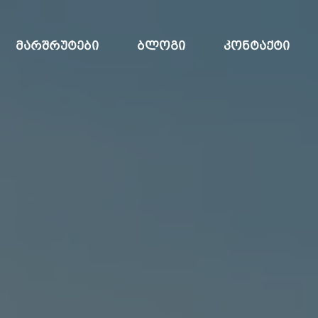
ᲛᲐᲠᲨᲠᲣᲢᲔᲑᲘ
ᲑᲚᲝᲒᲘ
ᲙᲝᲜᲢᲐᲥᲢᲘ