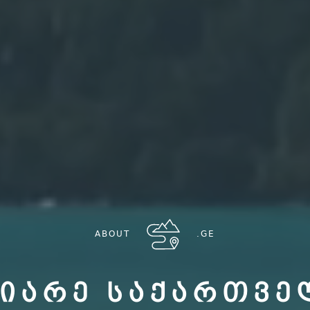
ABOUT
.GE
ᲘᲐᲠᲔ ᲡᲐᲥᲐᲠᲗᲕ