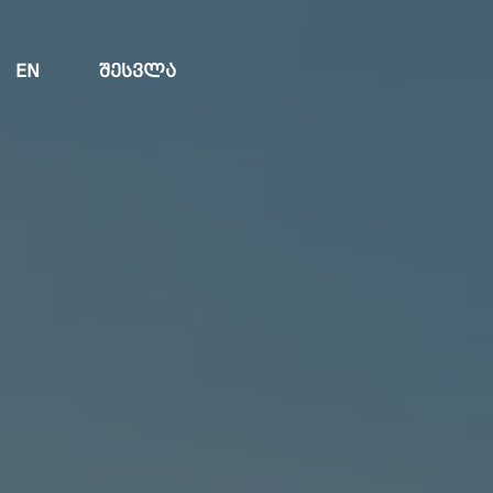
EN
ᲨᲔᲡᲕᲚᲐ