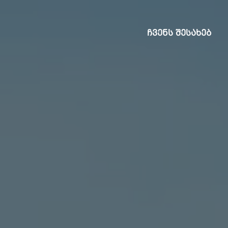
ᲩᲕᲔᲜᲡ ᲨᲔᲡᲐᲮᲔᲑ